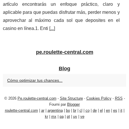
artículo encontrarás un enfoque práctico, claro y
aplicable para que puedas disfrutar más, perder menos y
aprovechar al máximo cada sol que deposites en el
casino en línea.1. Enti [
...
]
pe.roulette-central.com
Blog
Cómo optimizar tus chances...
© 2026
Pe.roulette-central.com
-
Site Structure
-
Cookies Policy
-
RSS
-
Fourni par
Blogger
roulette-central.com
|
ar
|
argentina
|
bo
|
br
|
cl
|
co
|
de
|
el
|
en
|
es
|
it
|
kr
|
mx
|
pa
|
pt
|
uy
|
ve